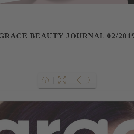
GRACE BEAUTY JOURNAL 02/201