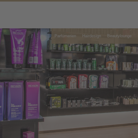
Parfümerien
Hairdesign
Beautylounge