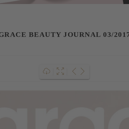
GRACE BEAUTY JOURNAL 03/201