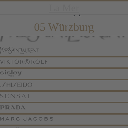
Yves Saint Laurent
Viktor & Rolf
Marc Jacobs
Lancaster
Lancome
Shiseido
La Mer
Sensai
Sisley
Prada
Brand Type:
05 Würzburg