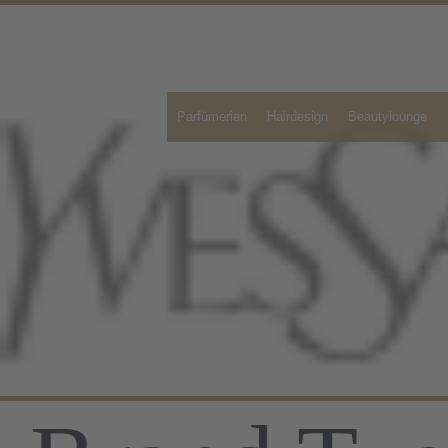
Parfümerien
Hairdesign
Beautylounge