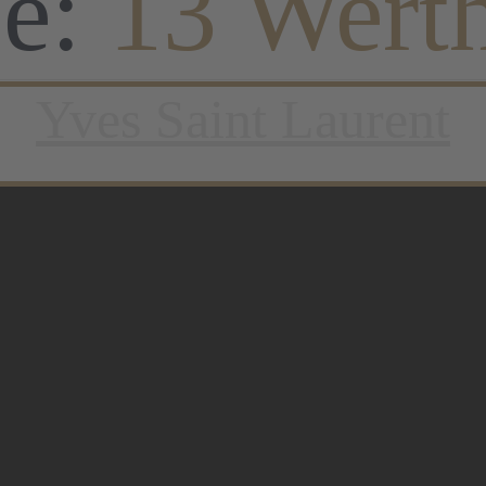
pe:
13 Wert
Yves Saint Laurent