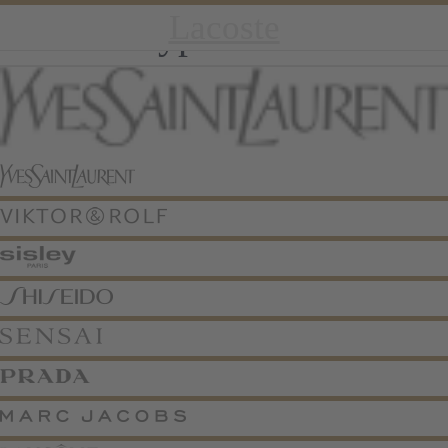
Yves Saint Laurent
Viktor & Rolf
Marc Jacobs
Lancaster
Lancome
Shiseido
Lacoste
Sensai
Sisley
Prada
Brand Type:
15 Hünfeld