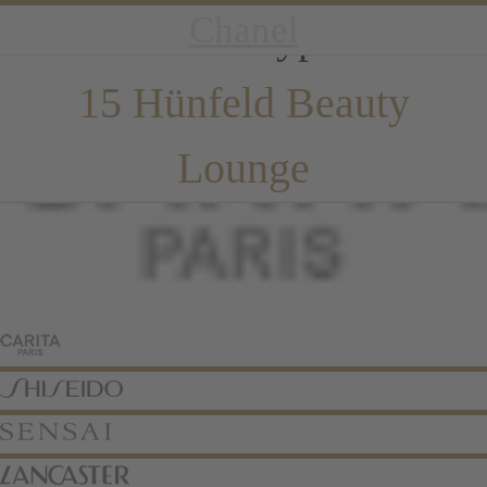
Lancaster
Shiseido
Chanel
Sensai
Carita
mbr
Brand Type:
15 Hünfeld Beauty
Lounge