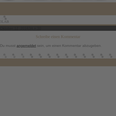
Posted
Full
Oktober 12, 2016
34 × 30
on
size
Schreibe einen Kommentar
Du musst
angemeldet
sein, um einen Kommentar abzugeben.
Beitragsnavigation
Published in
3Lab