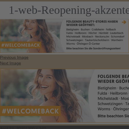
1-web-Reopening-akzent
Previous Image
Next Image
Posted
Full
April 23, 2020
1200 × 340