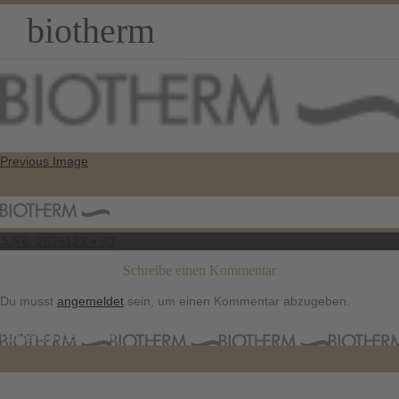
biotherm
Previous Image
Posted
Full
Juli 6, 2016
123 × 30
on
size
Schreibe einen Kommentar
Du musst
angemeldet
sein, um einen Kommentar abzugeben.
Beitragsnavigation
Published in
Biotherm