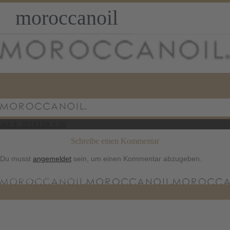
moroccanoil
Posted
Full
Juli 6, 2016
168 × 30
on
size
Schreibe einen Kommentar
Du musst
angemeldet
sein, um einen Kommentar abzugeben.
Beitragsnavigation
Published in
Moroccanoil