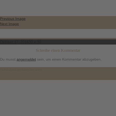
Previous Image
Next Image
Posted
Full
Oktober 17, 2016
30 × 30
on
size
Schreibe einen Kommentar
Du musst
angemeldet
sein, um einen Kommentar abzugeben.
Beitragsnavigation
Published in
calender-icon