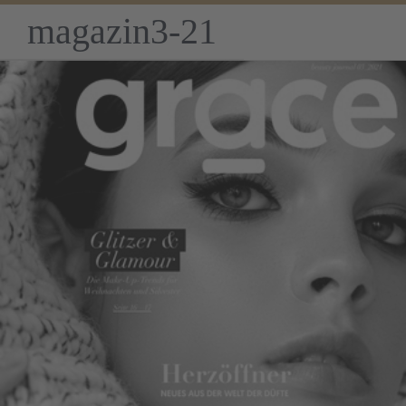
magazin3-21