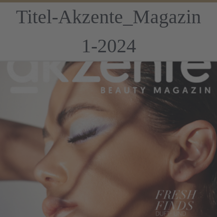
Titel-Akzente_Magazin
1-2024