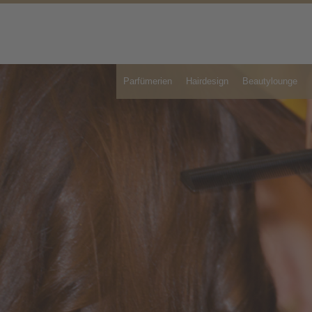
Parfümerien
Hairdesign
Beautylounge