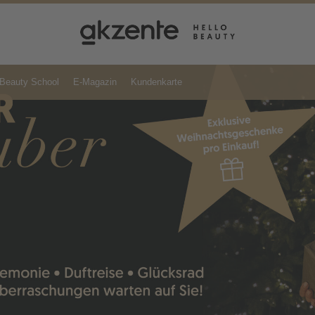
Beauty School
E-Magazin
Kundenkarte