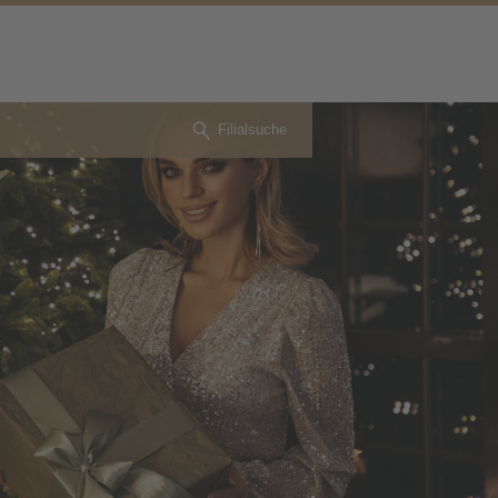
Filialsuche