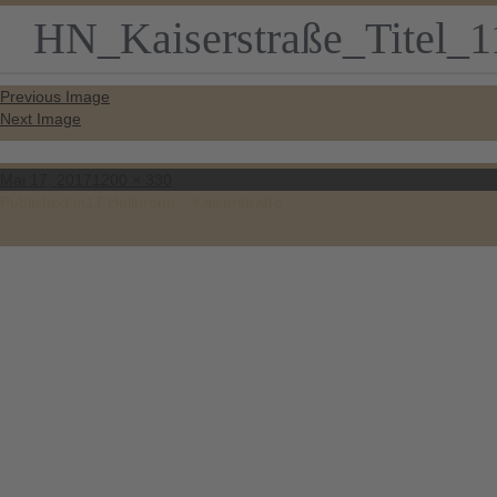
HN_Kaiserstraße_Titel_1
Previous Image
Next Image
Posted
Full
Mai 17, 2017
1200 × 330
on
size
Beitragsnavigation
Published in
17 Heilbronn – Kaiserstraße