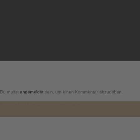
Du musst
angemeldet
sein, um einen Kommentar abzugeben.
Beitragsnavigation
Published in
17 Heilbronn – Kaiserstraße