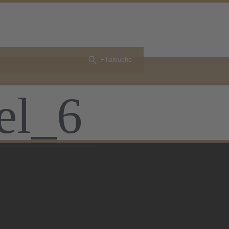
Filialsuche
el_6