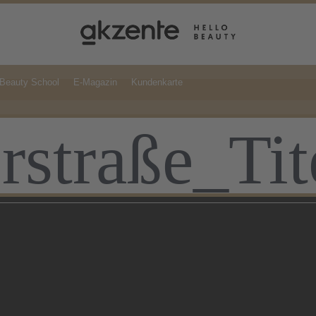
Beauty School
E-Magazin
Kundenkarte
straße_Tit