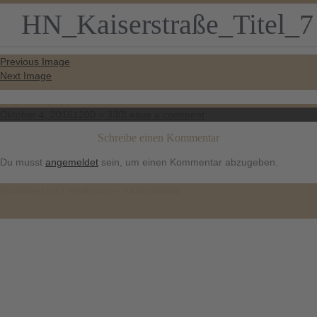
HN_Kaiserstraße_Titel_7
Previous Image
Next Image
Posted
Full
on
Oktober 4, 2016
1200 × 330
Leave a comment
on
size
HN_Kaiserstraße_Titel_7
Schreibe einen Kommentar
Du musst
angemeldet
sein, um einen Kommentar abzugeben.
Beitragsnavigation
Published in
17 Heilbronn – Kaiserstraße