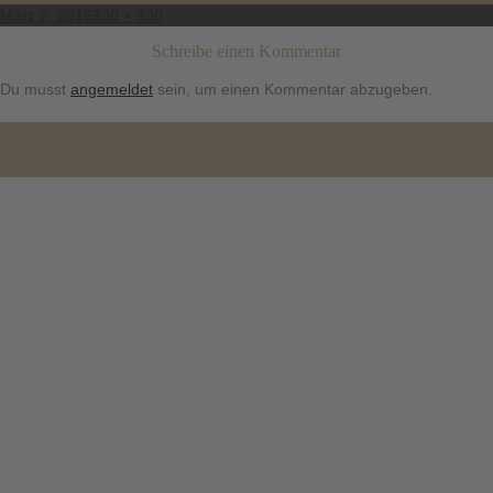
Posted
Full
März 2, 2016
330 × 330
on
size
Schreibe einen Kommentar
Du musst
angemeldet
sein, um einen Kommentar abzugeben.
Beitragsnavigation
Published in
img19