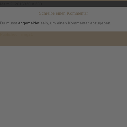
Posted
Full
März 2, 2016
330 × 330
on
size
Schreibe einen Kommentar
Du musst
angemeldet
sein, um einen Kommentar abzugeben.
Beitragsnavigation
Published in
img21