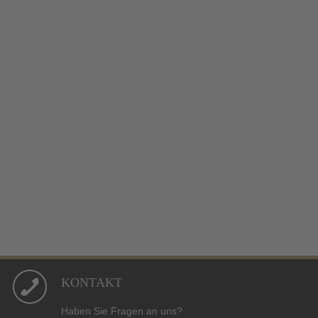
KONTAKT
Haben Sie Fragen an uns?