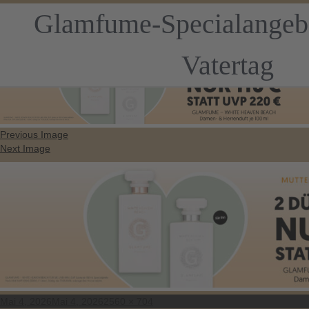
Glamfume-Specialangeb
Vatertag
Previous Image
Next Image
Posted
Full
Mai 4, 2026
Mai 4, 2026
2560 × 704