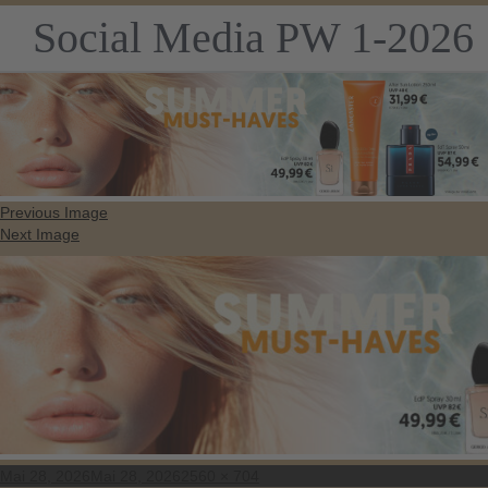
Social Media PW 1-2026
Previous Image
Next Image
Posted
Full
Mai 28, 2026
Mai 28, 2026
2560 × 704