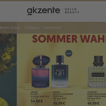
Beauty School
E-Magazin
Kundenkarte