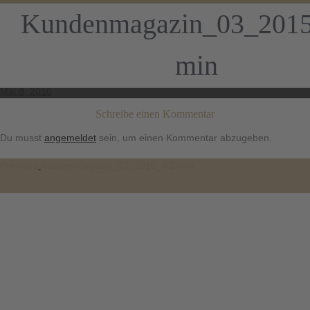
Kundenmagazin_03_201
min
Kundenmagazin_03_2015_RZ-min
Posted
Mai 8, 2016
on
Schreibe einen Kommentar
Du musst
angemeldet
sein, um einen Kommentar abzugeben.
Previous
Beitragsnavigation
Previous
Kundenmagazin_03_2015_RZ-min
post: